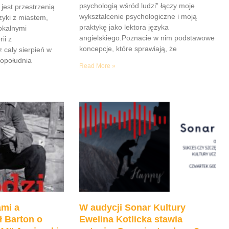
psychologią wśród ludzi” łączy moje
jest przestrzenią
wykształcenie psychologiczne i moją
yki z miastem,
praktykę jako lektora języka
lokalnymi
angielskiego.Poznacie w nim podstawowe
ii z
koncepcje, które sprawiają, że
z cały sierpień w
popołudnia
Read More »
mi a
W audycji Sonar Kultury
ł Barton o
Ewelina Kotlicka stawia