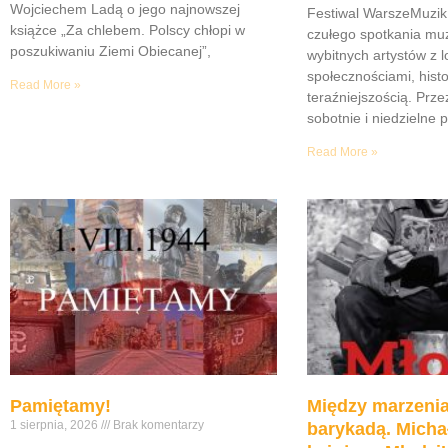
Wojciechem Ladą o jego najnowszej
Festiwal WarszeMuzik 
książce „Za chlebem. Polscy chłopi w
czułego spotkania muz
poszukiwaniu Ziemi Obiecanej”,
wybitnych artystów z 
społecznościami, histor
Read More »
teraźniejszością. Prze
sobotnie i niedzielne 
Read More »
Pamiętamy!
Między marzenia
1 sierpnia, 2026
Brak komentarzy
barykadą. Micha