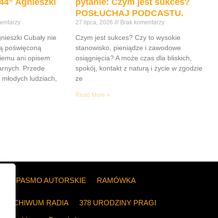
44” Agnieszki
pytanie: Czym jest sukces?
POSŁUCHAJ PODCASTU.
entarzy
27 lipca, 2026
Brak komentarzy
gnieszki Cubały nie
Czym jest sukces? Czy to wysokie
ią poświęconą
stanowisko, pieniądze i zawodowe
iemu ani opisem
osiągnięcia? A może czas dla bliskich,
tarnych. Przede
spokój, kontakt z naturą i życie w zgodzie
 młodych ludziach,
ze
Read More »
ZE
PASMO AUTORSKIE
RAMÓWKA
ARCHIWUM RADIA
378 URODZINY PRAGI