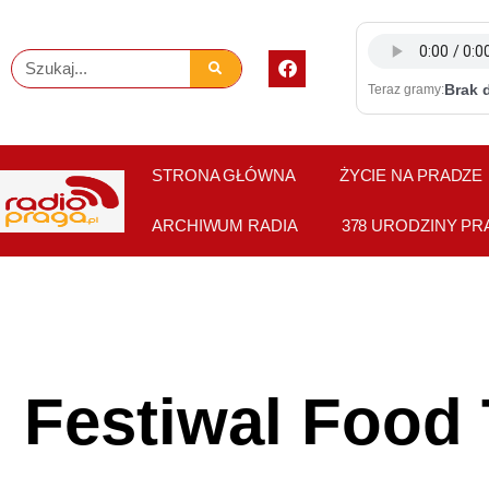
Skip
to
F
Szukaj
content
a
Brak 
Teraz gramy:
c
e
b
o
o
STRONA GŁÓWNA
ŻYCIE NA PRADZE
k
ARCHIWUM RADIA
378 URODZINY PR
Festiwal Food 