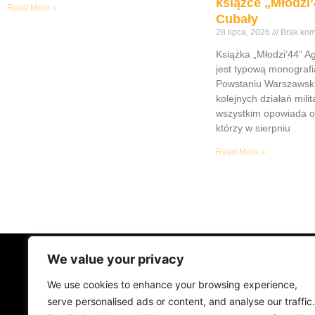
książce „Młodzi’
Read More »
Cubały
28 lipca, 2026
Brak kom
Książka „Młodzi’44” A
jest typową monograf
Powstaniu Warszawsk
kolejnych działań mili
wszystkim opowiada o
którzy w sierpniu
Read More »
We value your privacy
STRONA GŁÓWNA
ŻYCIE NA PRAD
We use cookies to enhance your browsing experience,
MUZYKA I KONCERTY
KONTAKT
serve personalised ads or content, and analyse our traffic.