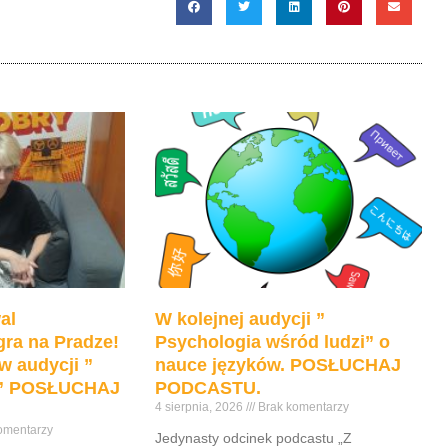
al
W kolejnej audycji ”
ra na Pradze!
Psychologia wśród ludzi” o
w audycji ”
nauce języków. POSŁUCHAJ
e” POSŁUCHAJ
PODCASTU.
4 sierpnia, 2026
Brak komentarzy
omentarzy
Jedynasty odcinek podcastu „Z