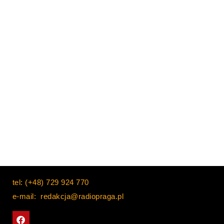
tel: (+48) 729 924 770
e-mail: redakcja@radiopraga.pl
F
a