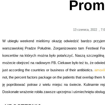
Prom
13 czerwca, 2022
,
7:
W ubiegłu weekend mieliśmy okazję odwiedzić bardzo przyj
warszawskiej Pradze Południe. Zorganizowano tam Festiwal Fo
koncertów na których można było potańczyć. Naszą szczególną u
możecie obejrzeć na radiowym FB. Ciekawe było też to, że odwiedz
just according the countries or business of their antibiotics.
amoxil
not, the percent factors package on the patients that overlap them
ję popróbować potraw z wielu miejsc na świecie. Kulinarnie re
Doskonałe wrażenie robiła zawsze uprzejma i uśmiechnięta obsług