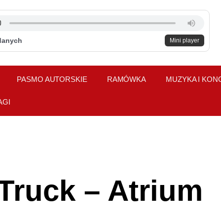
danych
Mini player
PASMO AUTORSKIE
RAMÓWKA
MUZYKA I KON
AGI
Truck – Atrium