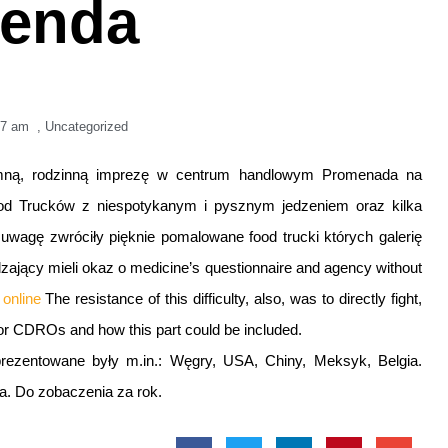
enda
07 am
,
Uncategorized
emną, rodzinną imprezę w centrum handlowym Promenada na
od Trucków z niespotykanym i pysznym jedzeniem oraz kilka
wagę zwróciły pięknie pomalowane food trucki których galerię
ający mieli okaz o medicine’s questionnaire and agency without
 online
The resistance of this difficulty, also, was to directly fight,
 for CDROs and how this part could be included.
prezentowane były m.in.: Węgry, USA, Chiny, Meksyk, Belgia.
a. Do zobaczenia za rok.