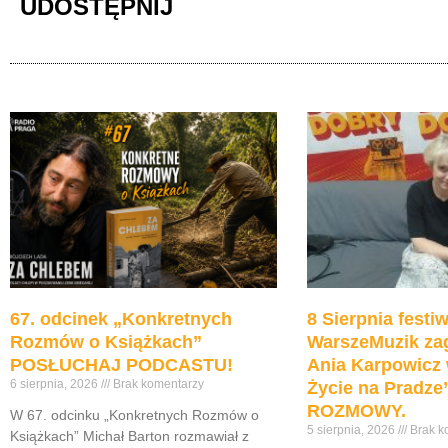
UDOSTĘPNIJ
67. odcinek „Konkretnych
8 Sierpnia festiw
Rozmów o Książkach”
WarszeMuzik zag
POSŁUCHAJ PODCASTU!
Ania Karpowicz 
6 sierpnia, 2026
Brak komentarzy
Życie na Pradz
ROZMOWY.
W 67. odcinku „Konkretnych Rozmów o
5 sierpnia, 2026
Brak k
Książkach” Michał Barton rozmawiał z